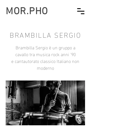
MOR.PHO
BRAMBILLA SERGIO
Brambilla Sergio è un gruppo a
cavallo tra
musica rock anni '90
e cantautorato classico Italiano non
moderno