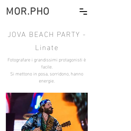
MOR.PHO
JOVA BEACH PARTY -
Linate
Fotografare i grandissimi protagonisti è
facile.
Si mettono in posa, sorridono, hanno
energie.